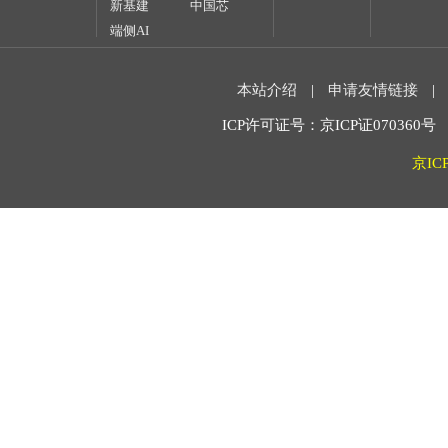
新基建
中国芯
端侧AI
本站介绍
|
申请友情链接
|
ICP许可证号：京ICP证070360号 2
京IC