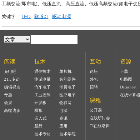
工频交流(即市电)、低压直流、高压直流、低压高频交流(如电子变
关键字：
LED
隧道灯
驱动电源
阅读
技术
互动
资源
充电吧
通信技术
单片机
论坛
下载
21ic专访
测试测量
智能硬件
外包
电路图
编辑视点
汽车电子
消费电子
招聘
Datasheet
专题
工业控制
医疗电子
在线计算
课程
会展
开发板
物联网
公开课
高端访谈
模拟
电源
在线研讨会
嵌入式
资讯
TI在线培训
新品
应用
技术专访
技术学院