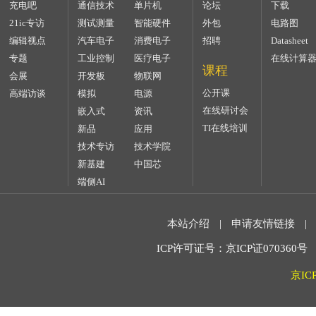
充电吧
通信技术
单片机
论坛
下载
21ic专访
测试测量
智能硬件
外包
电路图
编辑视点
汽车电子
消费电子
招聘
Datasheet
专题
工业控制
医疗电子
在线计算
课程
会展
开发板
物联网
公开课
高端访谈
模拟
电源
在线研讨会
嵌入式
资讯
TI在线培训
新品
应用
技术专访
技术学院
新基建
中国芯
端侧AI
本站介绍
|
申请友情链接
|
ICP许可证号：京ICP证070360号 2
京IC