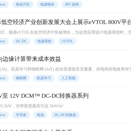
icor
电动汽车
电源模块
48V 架构
国国际低空经济产业创新发展大会上展示eVTOL 800V平
月19日，随着eVTOL在低空经济中快速增长，为这类应用设计电源系统时，
是提供一个具有高可靠性、高效率、易于扩展、高功率密度、占用面积小
icor
DC-DC
电源系统
eVTOL
电源为边缘计算带来成本效益
AI)、机器学习和物联网 (IoT) 的全部潜能至关重要。供电和供电效率对
常关键。
icor
物联网
机器学习
人工智能
8V至 12V DCM™ DC-DC转换器系列
 2kW，功率密度最高可达 5kW/in³
icor
半导体
电池
DC-DC转换器