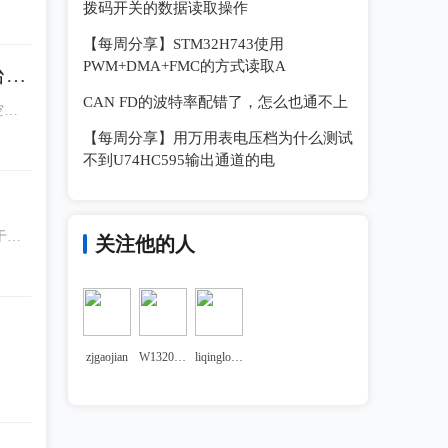
拨码开关的数据读取操作
【每周分享】STM32H743使用
PWM+DMA+FMC的方式读取A
台
CAN FD的波特率配错了，怎么也通不上
空间
和具
【每周分享】用万用表电压档为什么测试
不到U74HC595输出通道的电
于下
关注他的人
zjgaojian
W1320736
liqinglong1023