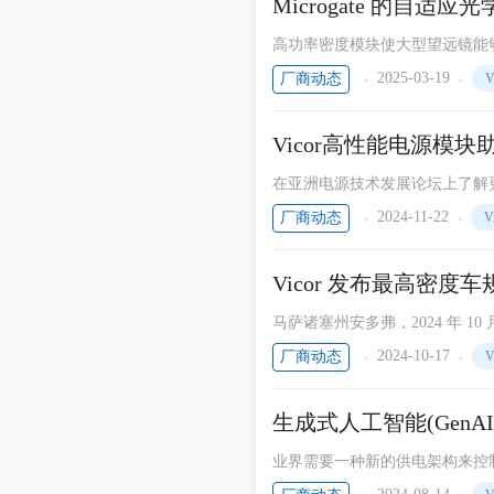
Microgate 的自
致远电子
高功率密度模块使大型望远镜能
Littelfuse
2025-03-19
厂商动态
V
博世（BOSCH）
儒卓力
Vicor高性能电源模块
恩智浦半导体
在亚洲电源技术发展论坛上了解
Nexperia
2024-11-22
厂商动态
V
Qorvo
Vicor 发布最高密度
IAR
马萨诸塞州安多弗，2024 年 10 
艾迈斯欧司朗
些模块提供业界领先的功率密度，可
2024-10-17
厂商动态
V
应用材料公司
5 和 PRM3735 使用 Vico
过程。
泰雷兹
生成式人工智能(Gen
安富利
业界需要一种新的供电架构来控
Teledyne Technologies