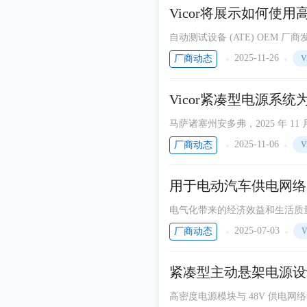
华为
Vicor将展示如何使用
德州仪器
自动测试设备 (ATE) OEM
测试系统设计需要快速可靠地满足
罗德与施瓦茨
2025-11-26
厂商动态
V
的面积内实现吞吐量最大化。
Intel
Vicor紧凑型电源系
米尔电子
马萨诸塞州安多弗，2025 年 
ROHM
快速的瞬态速度和高性能对于优
2025-11-06
厂商动态
V
Holtek
来满足这些电机系统需求，导致
Nordic Semiconductor
用于电动汽车供电网络（
瑞萨电子
电气化带来的经济效益和生活质量提
电池电压的增加，集成高压至4
TDK
2025-07-03
厂商动态
V
率母线转换器模块如何优化这些
VISHAY
紧凑型主动悬架电源设
Bourns
高密度电源模块与 48V 供电
世强元件电商