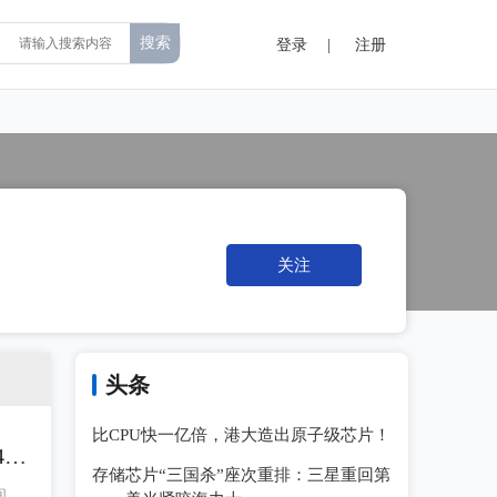
登录
|
注册
关注
头条
比CPU快一亿倍，港大造出原子级芯片！
8V
存储芯片“三国杀”座次重排：三星重回第
间，V