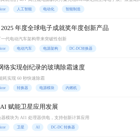
源模块和48V解决方案以满足汽车电子、高性能计算及工业等领域的需求。
icor
人工智能
电动化
智能制造
™ 荣获 2025 年度全球电子成就奖年度创新产品
换器为下一代电动汽车架构带来突破性创新
icor
电动汽车
电源架构
DC-DC转换器
新型供电网络实现创纪录的玻璃除霜速度
耗实现 60 秒快速除霜
icor
转换器
电源模块
内燃机
新型 AI 赋能卫星应用发展
转换器模块为 AI1 处理器供电，支持创新计算应用
icor
卫星
AI
DC-DC 转换器