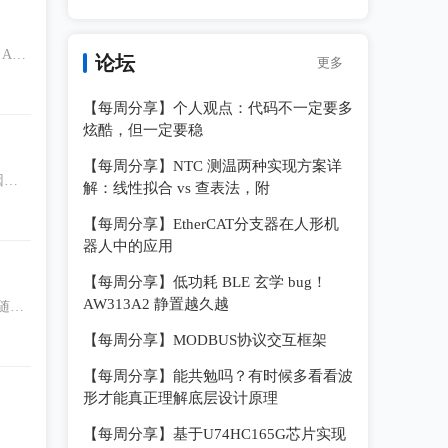
ATE
论坛
更多
最小
【每周分享】个人观点：代码不一定要多
炫酷，但一定要稳
【每周分享】NTC 测温两种实现方案详
因此
解：线性拟合 vs 查表法，附
容器
【每周分享】EtherCAT分支器在人形机
器人中的应用
【每周分享】低功耗 BLE 玄学 bug！
AW313A2 静置越久越
随着
定比
【每周分享】MODBUS协议交互框架
【每周分享】能共勉吗？有时候多看看波
形才能真正理解底层设计原理
【每周分享】基于U74HC165G芯片实现