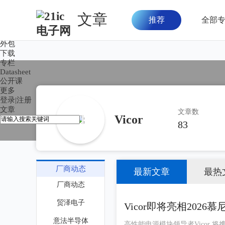
文章
推荐
全部
首页
论坛
外包
下载
专栏
Datasheet
公开课
更多
登录
|
注册
文章
文章数
Vicor
83
厂商动态
最新文章
最热
厂商动态
贸泽电子
Vicor即将亮相202
高性能创新电源解决方
意法半导体
高性能电源模块领导者Vicor 