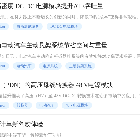
高密度 DC-DC 电源模块提升ATE吞吐量
 厂商发现，在努力跟上不断增长的创新的同时，降低“测试成本”变得非常艰难。
日益增长的集成电路需求，并最大限度地降低成本。Vicor将讲述如何在
icor
自动测试设备
DC-DC 电源模块
统为电动汽车主动悬架系统节省空间与重量
11 月5 日讯，电动汽车主动稳定杆或悬挂系统的有效实施对功率要求极高，
化这些应用至关重要。目前业内顶尖的技术都需要额外增加电池或超级电
icor
电动汽车
电源系统
主动悬架系统
增加了车辆重量并占用更多安装空间。
PDN）的高压母线转换器 48 V电源模块
升推动了高压（HV）至 48V DC-DC 转换技术在众多市场中的应用。
8V转换的电源模块在电动汽车和其他应用中变得越来越普遍。了解双向固
icor
转换器
电动汽车
48 V电源模块
系统中的供电。
计革新驾驶体验
网络赋能中端车型，解锁豪华车功能