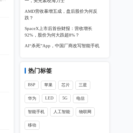
一，美光紧咬海力士
AMD营收暴增五成，盘后股价为何反
跌？
SpaceX上市后首份财报：营收增长
92%，股价为何大跌超8%？
AI“杀死”App，中国厂商改写智能手机
热门标签
BSP
苹果
芯片
三星
LED
5G
华为
电信
智能手机
人工智能
物联网
移动