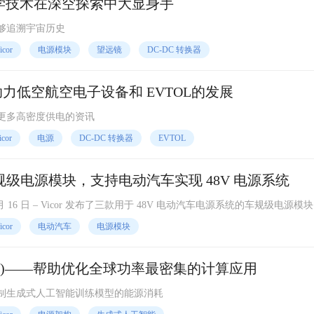
适应光学技术在深空探索中大显身手
够追溯宇宙历史
icor
电源模块
望远镜
DC-DC 转换器
助力低空航空电子设备和 EVTOL的发展
更多高密度供电的资讯
icor
电源
DC-DC 转换器
EVTOL
车规级电源模块，支持电动汽车实现 48V 电源系统
月 16 日 – Vicor 发布了三款用于 48V 电动汽车电源系统的车规级电源模
以满足汽车厂商和一级供应商在 2025 年的生产需求。BCM6135、DCM
icor
电动汽车
电源模块
r 设计的经过 AEC-Q100 认证的 IC，并已完成与汽车客户的 PPAP（生产件批准
AI)——帮助优化全球功率最密集的计算应用
制生成式人工智能训练模型的能源消耗