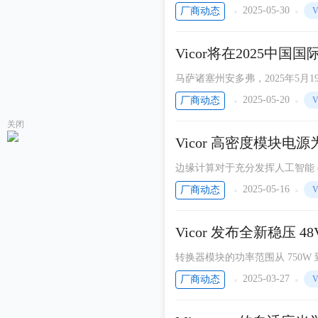
2025-05-30
厂商动态
V
动态
中科曙光
Vicor将在2025中
DC-DC解决方案
Silicon Labs
马萨诸塞州安多弗，2025年5
和重量非常关键，而同样重要的
大联大控股
2025-05-20
厂商动态
V
有成本优势的供电网络。
关闭
西门子
Vicor 高密度模块
CEVA
边缘计算对于充分发挥人工智能 (
Molex莫仕
一代边缘计算机系统优化性能非
2025-05-16
厂商动态
V
新思科技（Synopsys）
TOSHIBA东芝半导体
Vicor 发布全新稳压 4
美光
转换器模块的功率范围从 750W 到
Arm
2025-03-27
厂商动态
V
阿里云