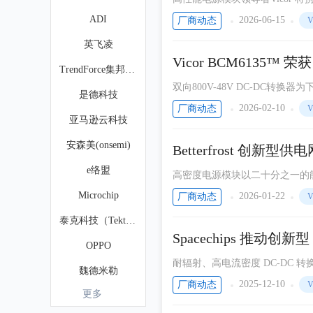
icor将展示其一流的高性能电
ADI
2026-06-15
厂商动态
V
英飞凌
Vicor BCM6135
TrendForce集邦咨询
双向800V-48V DC-DC转
是德科技
2026-02-10
厂商动态
V
亚马逊云科技
安森美(onsemi)
Betterfrost 创
e络盟
高密度电源模块以二十分之一的能
Microchip
2026-01-22
厂商动态
V
泰克科技（Tektronix）
Spacechips 推动创
OPPO
耐辐射、高电流密度 DC-DC 
魏德米勒
2025-12-10
厂商动态
V
更多
英威腾