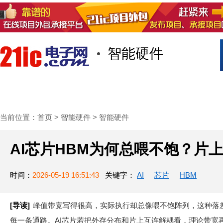
智能硬件
首页
技术/专栏
阅读
社区互
当前位置：
首页
>
智能硬件
>
智能硬件
AI芯片HBM为何总喂不饱？片
时间：
2026-05-19 16:51:43
关键字：
AI
芯片
HBM
[导读]
峰值带宽写得很高，实际执行却总像喂不饱阵列，这种落差
每一条通路。AI芯片若把外存分布和片上互连解耦看，理论带宽