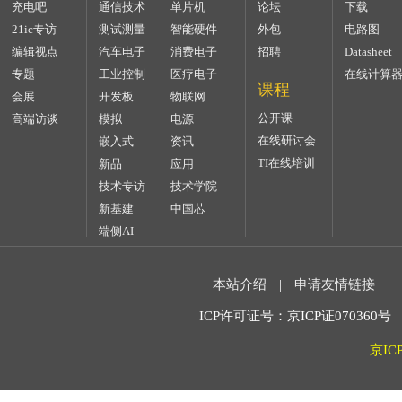
充电吧
通信技术
单片机
论坛
下载
21ic专访
测试测量
智能硬件
外包
电路图
编辑视点
汽车电子
消费电子
招聘
Datasheet
专题
工业控制
医疗电子
在线计算
课程
会展
开发板
物联网
公开课
高端访谈
模拟
电源
在线研讨会
嵌入式
资讯
TI在线培训
新品
应用
技术专访
技术学院
新基建
中国芯
端侧AI
本站介绍
|
申请友情链接
|
ICP许可证号：京ICP证070360号 2
京IC