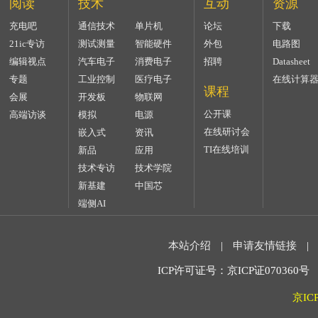
阅读
技术
互动
资源
充电吧
通信技术
单片机
论坛
下载
21ic专访
测试测量
智能硬件
外包
电路图
编辑视点
汽车电子
消费电子
招聘
Datasheet
专题
工业控制
医疗电子
在线计算
课程
会展
开发板
物联网
公开课
高端访谈
模拟
电源
在线研讨会
嵌入式
资讯
TI在线培训
新品
应用
技术专访
技术学院
新基建
中国芯
端侧AI
本站介绍
|
申请友情链接
|
ICP许可证号：京ICP证070360号 2
京IC