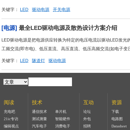
关键字：
LED
驱动电源
开关电源
[电源]
最全LED驱动电源及散热设计方案介绍
LED驱动电源是把电源供应转换为特定的电压电流以驱动LED发光
工频交流(即市电)、低压直流、高压直流、低压高频交流(如电子变
关键字：
LED
隧道灯
驱动电源
阅读
技术
互动
资源
充电吧
通信技术
单片机
论坛
下载
21ic专访
测试测量
智能硬件
外包
电路图
编辑视点
汽车电子
消费电子
招聘
Datasheet