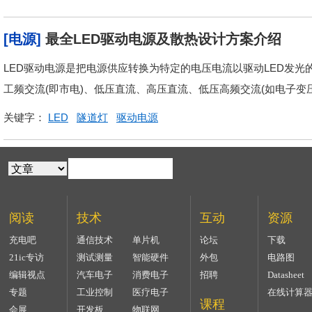
[电源]
最全LED驱动电源及散热设计方案介绍
LED驱动电源是把电源供应转换为特定的电压电流以驱动LED发光
工频交流(即市电)、低压直流、高压直流、低压高频交流(如电子变
关键字：
LED
隧道灯
驱动电源
阅读
技术
互动
资源
充电吧
通信技术
单片机
论坛
下载
21ic专访
测试测量
智能硬件
外包
电路图
编辑视点
汽车电子
消费电子
招聘
Datasheet
专题
工业控制
医疗电子
在线计算
课程
会展
开发板
物联网