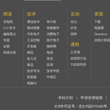
阅读
技术
互动
资源
充电吧
通信技术
单片机
论坛
下载
21ic专访
测试测量
智能硬件
外包
电路图
编辑视点
汽车电子
消费电子
招聘
Datasheet
专题
工业控制
医疗电子
在线计算
课程
会展
开发板
物联网
公开课
高端访谈
模拟
电源
在线研讨会
嵌入式
资讯
TI在线培训
新品
应用
技术专访
技术学院
新基建
中国芯
端侧AI
本站介绍
|
申请友情链接
|
ICP许可证号：京ICP证070360号 2