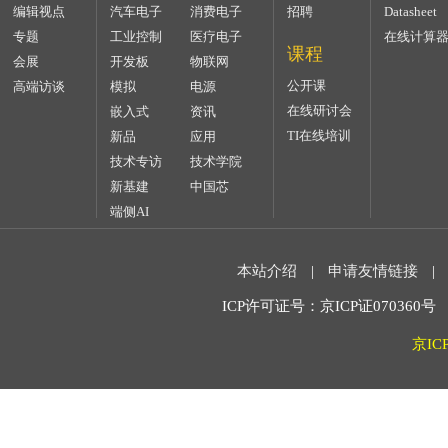
编辑视点
汽车电子
消费电子
招聘
Datasheet
专题
工业控制
医疗电子
在线计算
课程
会展
开发板
物联网
公开课
高端访谈
模拟
电源
在线研讨会
嵌入式
资讯
TI在线培训
新品
应用
技术专访
技术学院
新基建
中国芯
端侧AI
本站介绍
|
申请友情链接
|
ICP许可证号：京ICP证070360号 2
京IC