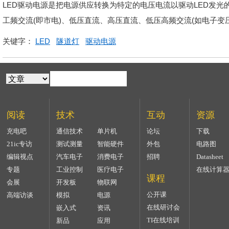
LED驱动电源是把电源供应转换为特定的电压电流以驱动LED发光
工频交流(即市电)、低压直流、高压直流、低压高频交流(如电子变
关键字：
LED
隧道灯
驱动电源
阅读
技术
互动
资源
充电吧
通信技术
单片机
论坛
下载
21ic专访
测试测量
智能硬件
外包
电路图
编辑视点
汽车电子
消费电子
招聘
Datasheet
专题
工业控制
医疗电子
在线计算
课程
会展
开发板
物联网
公开课
高端访谈
模拟
电源
在线研讨会
嵌入式
资讯
TI在线培训
新品
应用