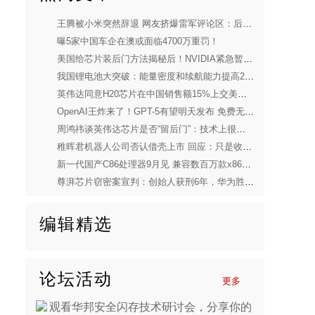
王腾被小米突然辞退 网友挤爆雷军评论区：后者淡定健身
曝5家中国车企在澳或面临4700万重罚！
美国给芯片装后门方法揭秘后！NVIDIA紧急暂停生产H20芯片
我国锂电池大突破：能量密度和续航能力提高2-3倍 可量产
英伟达同意H20芯片在中国销售额15%上交美国：我国回应
OpenAI王炸来了！GPT-5有望明天发布 免费无限使用
周鸿祎谈英伟达芯片是否“留后门”：技术上很难判断
稚晖君机器人公司否认借壳上市 回应：只是收购了一家上市公司
新一代国产C86处理器9月见 兼容数百万款x86软件
尊湃芯片窃密案宣判：创始人获刑6年，华为胜诉！
编辑精选
论坛活动
更多