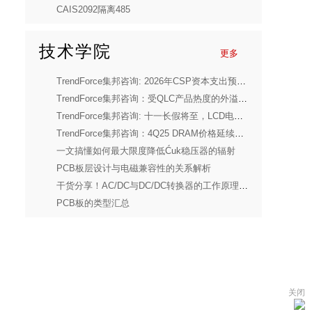
CAIS2092隔离485
技术学院
更多
TrendForce集邦咨询: 2026年CSP资本支出预计将高达5,200亿美元，GPU采购与ASIC研发成创新高核心驱动力
TrendForce集邦咨询：受QLC产品热度的外溢效应驱动，预计NAND Flash 4Q25价格将上涨5-10%
TrendForce集邦咨询: 十一长假将至，LCD电视面板大厂计划调降稼动率稳运维
TrendForce集邦咨询：4Q25 DRAM价格延续涨势，服务器需求提前发酵、旧制程产品涨幅仍较大
一文搞懂如何最大限度降低Ćuk稳压器的辐射
PCB板层设计与电磁兼容性的关系解析
干货分享！AC/DC与DC/DC转换器的工作原理与应用
PCB板的类型汇总
关闭