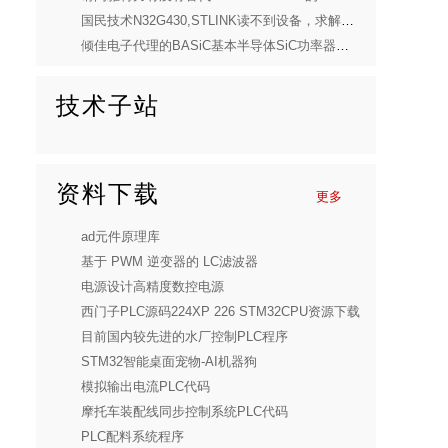
国民技术N32G430,STLINK读不到设备，求解答！
倾佳电子代理的BASiC基本半导体SiC功率器件产品线选型指南
技术子站
资料下载
更多
ad元件原理库
基于 PWM 逆变器的 LC滤波器
电源设计高精度数控电源
西门子PLC源码224XP 226 STM32CPU资源下载
目前国内较先进的水厂控制PLC程序
STM32智能桌面宠物-AI机器狗
模拟输出电流PLC代码
摩托车装配线同步控制系统PLC代码
PLC配料系统程序