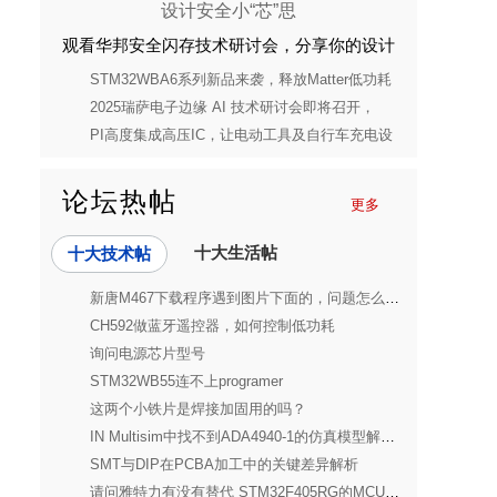
观看华邦安全闪存技术研讨会，分享你的设计
安全小“芯”思
STM32WBA6系列新品来袭，释放Matter低功耗
蓝牙应用潜能
2025瑞萨电子边缘 AI 技术研讨会即将召开，
21ic邀你来报名
PI高度集成高压IC，让电动工具及自行车充电设
备更环保、安全与高效
论坛热帖
更多
十大生活帖
十大技术帖
新唐M467下载程序遇到图片下面的，问题怎么解决呀各位大佬
CH592做蓝牙遥控器，如何控制低功耗
询问电源芯片型号
STM32WB55连不上programer
这两个小铁片是焊接加固用的吗？
IN Multisim中找不到ADA4940-1的仿真模型解决方案
SMT与DIP在PCBA加工中的关键差异解析
请问雅特力有没有替代 STM32F405RG的MCU，具体型号和价格是？