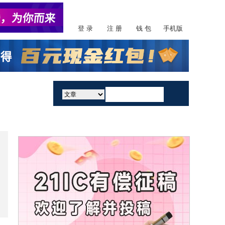
登 录
注 册
钱 包
手机版
活动