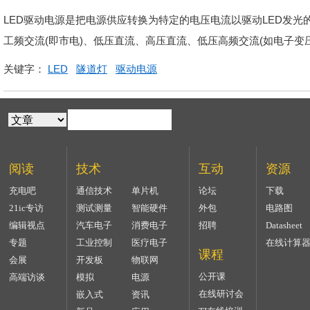
LED驱动电源是把电源供应转换为特定的电压电流以驱动LED发光
工频交流(即市电)、低压直流、高压直流、低压高频交流(如电子变
关键字：
LED
隧道灯
驱动电源
阅读
技术
互动
资源
充电吧
通信技术
单片机
论坛
下载
21ic专访
测试测量
智能硬件
外包
电路图
编辑视点
汽车电子
消费电子
招聘
Datasheet
专题
工业控制
医疗电子
在线计算
课程
会展
开发板
物联网
公开课
高端访谈
模拟
电源
在线研讨会
嵌入式
资讯