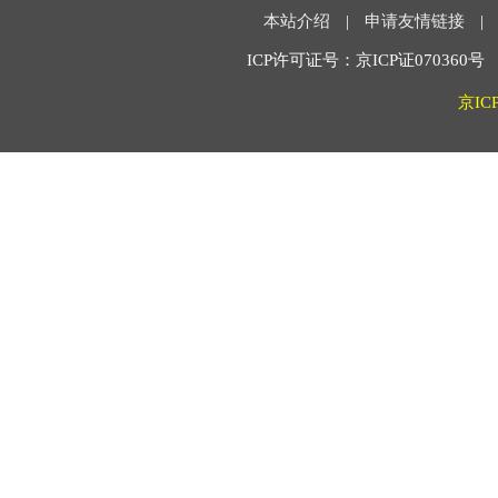
本站介绍
|
申请友情链接
|
ICP许可证号：京ICP证070360号 2
京IC