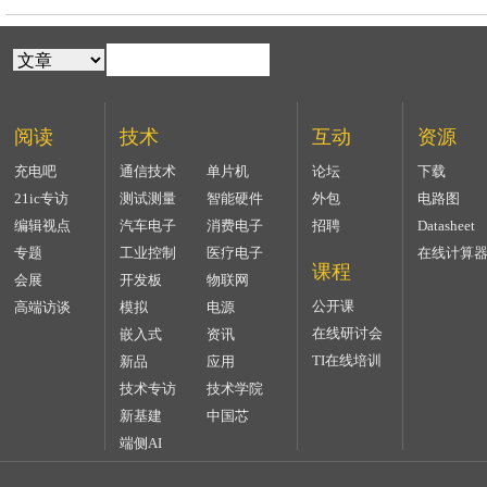
阅读
技术
互动
资源
充电吧
通信技术
单片机
论坛
下载
21ic专访
测试测量
智能硬件
外包
电路图
编辑视点
汽车电子
消费电子
招聘
Datasheet
专题
工业控制
医疗电子
在线计算
课程
会展
开发板
物联网
公开课
高端访谈
模拟
电源
在线研讨会
嵌入式
资讯
TI在线培训
新品
应用
技术专访
技术学院
新基建
中国芯
端侧AI