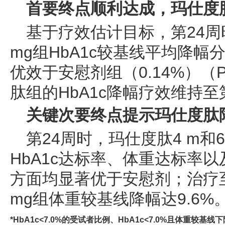
首要终点顺利达成，玛仕度
基于疗效估计目标，第24周时
mg组HbA1c较基线平均降幅分别
优效于安慰剂组（0.14%）（P
肽组的HbA1c降幅疗效维持至
关键次要终点提示玛仕度肽
第24周时，玛仕度肽4 m和
HbA1c达标率、体重达标率以
方面均显著优于安慰剂；治疗至
mg组体重较基线降幅达9.6%
*HbA1c<7.0%的受试者比例、HbA1c<7.0%且体重较