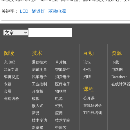
关键字：
LED
隧道灯
驱动电源
阅读
技术
互动
资源
充电吧
通信技术
单片机
论坛
下载
21ic专访
测试测量
智能硬件
外包
电路图
编辑视点
汽车电子
消费电子
招聘
Datasheet
专题
工业控制
医疗电子
在线计算
课程
会展
开发板
物联网
公开课
高端访谈
模拟
电源
在线研讨会
嵌入式
资讯
TI在线培训
新品
应用
技术专访
技术学院
新基建
中国芯