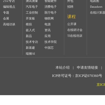
21ic专访
测试测量
智能硬件
外包
电路图
编辑视点
汽车电子
消费电子
招聘
Datasheet
专题
工业控制
医疗电子
在线计算
课程
会展
开发板
物联网
公开课
高端访谈
模拟
电源
在线研讨会
嵌入式
资讯
TI在线培训
新品
应用
技术专访
技术学院
新基建
中国芯
端侧AI
本站介绍
|
申请友情链接
|
ICP许可证号：京ICP证070360号 2
京IC