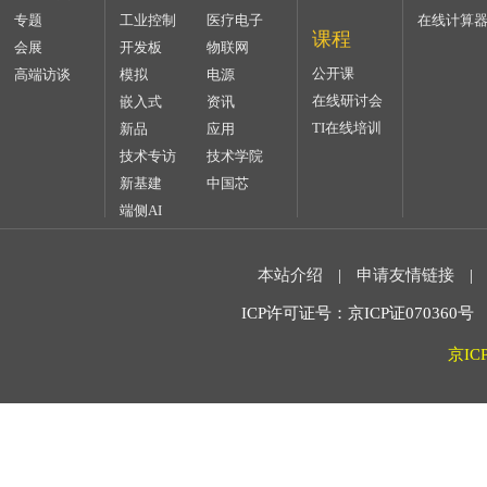
专题
工业控制
医疗电子
在线计算
课程
会展
开发板
物联网
公开课
高端访谈
模拟
电源
在线研讨会
嵌入式
资讯
TI在线培训
新品
应用
技术专访
技术学院
新基建
中国芯
端侧AI
本站介绍
|
申请友情链接
|
ICP许可证号：京ICP证070360号 2
京IC