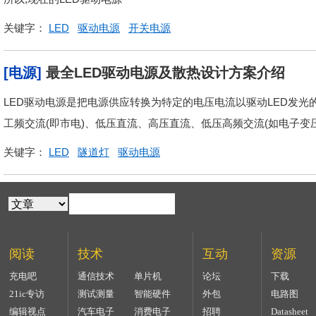
关键字：
LED
驱动电源
开关电源
[电源]
最全LED驱动电源及散热设计方案介绍
LED驱动电源是把电源供应转换为特定的电压电流以驱动LED发光
工频交流(即市电)、低压直流、高压直流、低压高频交流(如电子变
关键字：
LED
隧道灯
驱动电源
阅读
技术
互动
资源
充电吧
通信技术
单片机
论坛
下载
21ic专访
测试测量
智能硬件
外包
电路图
编辑视点
汽车电子
消费电子
招聘
Datasheet