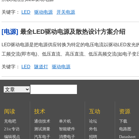
关键字：
LED
驱动电源
开关电源
[电源]
最全LED驱动电源及散热设计方案介绍
LED驱动电源是把电源供应转换为特定的电压电流以驱动LED发光
工频交流(即市电)、低压直流、高压直流、低压高频交流(如电子变
关键字：
LED
隧道灯
驱动电源
阅读
技术
互动
资源
充电吧
通信技术
单片机
论坛
下载
21ic专访
测试测量
智能硬件
外包
电路图
编辑视点
汽车电子
消费电子
招聘
Datasheet