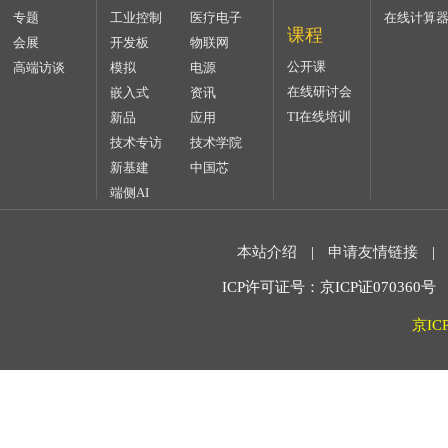
专题
工业控制
医疗电子
在线计算
课程
会展
开发板
物联网
公开课
高端访谈
模拟
电源
在线研讨会
嵌入式
资讯
TI在线培训
新品
应用
技术专访
技术学院
新基建
中国芯
端侧AI
本站介绍
|
申请友情链接
|
ICP许可证号：京ICP证070360号 2
京IC