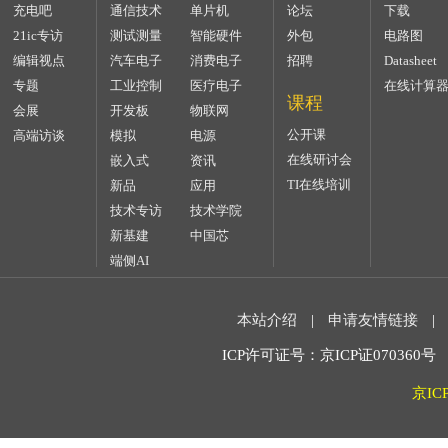
充电吧
通信技术
单片机
论坛
下载
21ic专访
测试测量
智能硬件
外包
电路图
编辑视点
汽车电子
消费电子
招聘
Datasheet
专题
工业控制
医疗电子
在线计算
课程
会展
开发板
物联网
公开课
高端访谈
模拟
电源
在线研讨会
嵌入式
资讯
TI在线培训
新品
应用
技术专访
技术学院
新基建
中国芯
端侧AI
本站介绍
|
申请友情链接
|
ICP许可证号：京ICP证070360号 2
京IC