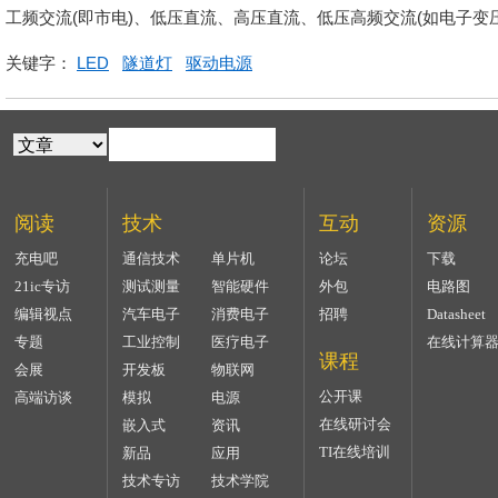
工频交流(即市电)、低压直流、高压直流、低压高频交流(如电子变
关键字：
LED
隧道灯
驱动电源
阅读
技术
互动
资源
充电吧
通信技术
单片机
论坛
下载
21ic专访
测试测量
智能硬件
外包
电路图
编辑视点
汽车电子
消费电子
招聘
Datasheet
专题
工业控制
医疗电子
在线计算
课程
会展
开发板
物联网
公开课
高端访谈
模拟
电源
在线研讨会
嵌入式
资讯
TI在线培训
新品
应用
技术专访
技术学院