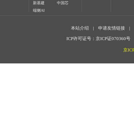
新基建
中国芯
端侧AI
本站介绍
|
申请友情链接
|
ICP许可证号：京ICP证070360号 2
京IC