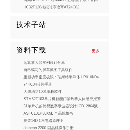
HC32F120模拟时序读写AT24C02
技术子站
资料下载
更多
运算放大器实例设计分享
自己编写的屏幕截图工具软件
重塑功率密度极限：瑞斯特半导体 LR010N04SD10 深度解析
74HC04芯片手册
大华消防1001编程软件
STM32F103单片机智能门禁热释人体感应报警设计(全套)
51单片机的简易数字示波器设计LCD12864液晶示波器电子套件（全套）
ASTC101P30X5L 产品规格书
夏普14D-CM电路原理图
datacon 2200 固晶机操作手册