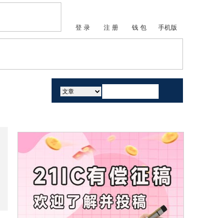
登 录
注 册
钱 包
手机版
活动