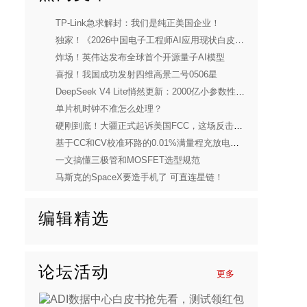
TP-Link急求解封：我们是纯正美国企业！
独家！《2026中国电子工程师AI应用现状白皮书》重磅发布
炸场！英伟达发布全球首个开源量子AI模型
喜报！我国成功发射四维高景二号0506星
DeepSeek V4 Lite悄然更新：2000亿小参数性能逼近美国顶流
单片机时钟不准怎么处理？
硬刚到底！大疆正式起诉美国FCC，这场反击太解气
基于CC和CV校准环路的0.01%满量程充放电电流控制精度实现
一文搞懂三极管和MOSFET选型规范
马斯克的SpaceX要造手机了 可直连星链！
编辑精选
论坛活动
更多