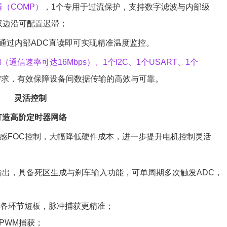
（COMP）
，1个专用于过流保护，支持数字滤波与内部级
双边沿可配置迟滞；
通过内部ADC直读即可实现精准温度监控。
I（通信速率可达16Mbps）、1个I2C、1个USART、1个
需求，有效保障设备间数据传输的高效与可靠。
灵活控制
打造高阶定时器网络
阻无感FOC控制，大幅降低硬件成本，进一步提升电机控制灵活
 输出，具备死区生成与刹车输入功能，可单周期多次触发ADC，
链各环节短板，脉冲捕获更精准；
PWM捕获；