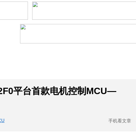
社区互动
课程
设计资源
厂商
2F0平台首款电机控制MCU—
CU
手机看文章