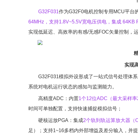
G32F031
作为G32F0电机控制专用MCU平
64MHz，支持1.8V~5.5V宽电压供电，集成 64KB F
实现低延迟、高效率的有感/无感FOC矢量控制，
精
实现
G32F031模拟外设形成了一站式信号处理
系统对电机运行状态的感知与监测能力。
高精度ADC：内置
1个12位ADC（最大采样率
时间可单独配置，支持快速捕捉模拟信号；
硬核运放PGA：集成
2个轨到轨运算放大器（Op
足）；支持1~16多档内外部增益及差分输入，并提供V