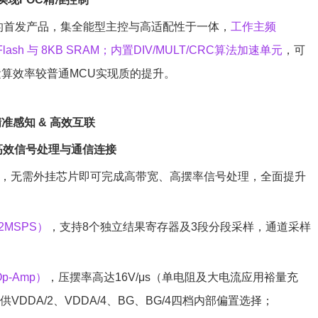
台的首发产品，集全能型主控与高适配性于一体，
工作主频
lash 与 8KB SRAM；内置DIV/MULT/CRC算法加速单元
，可
运算效率较普通MCU实现质的提升。
准感知 & 高效互联
高效信号处理与通信连接
体系，无需外挂芯片即可完成高带宽、高摆率信号处理，全面提升
2MSPS）
，支持8个独立结果寄存器及3段分段采样，通道采样
-Amp）
，压摆率高达16V/μs（单电阻及大电流应用裕量充
DDA/2、VDDA/4、BG、BG/4四档内部偏置选择；