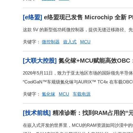
[e络盟]
e络盟现已发售 Microchip 全新 
位性能
这款 5V 的新型低功耗微控制器，提供无缝迁移路径、
关键字：
微控制器
嵌入式
MCU
[大联大控股]
氮化镓+MCU赋能高效OB
2026年5月11日，致力于亚太地区市场的国际领先半导
“CoolGaN™车规级氮化镓与AURIX™ TC4x 在车载O
关键字：
氮化镓
MCU
车载电源
[技术前线]
精准诊断：找到RAM占用的“元
在嵌入式开发的世界里，MCU的RAM资源如同沙漠中