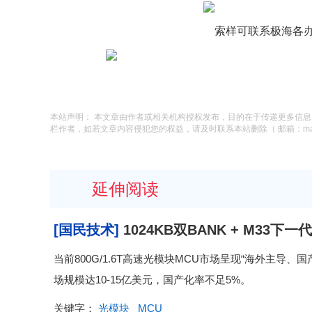
索样可联系极海各
本站声明： 本文章由作者或相关机构授权发布，目的在于传递更多信
栏作者，如若文章内容侵犯您的权益，请及时联系本站删除（ 邮箱：macysu
延伸阅读
[国民技术]
1024KB双BANK + M33下
突围到引领？-V10
当前800G/1.6T高速光模块MCU市场呈现“海外主导
场规模达10-15亿美元，国产化率不足5%。
关键字：
光模块
MCU