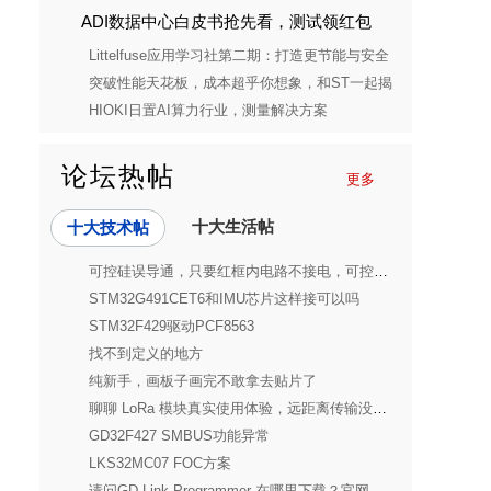
ADI数据中心白皮书抢先看，测试领红包
Littelfuse应用学习社第二期：打造更节能与安全
的消费电子电源解决方案
突破性能天花板，成本超乎你想象，和ST一起揭
开STM32C5的神秘面纱
HIOKI日置AI算力行业，测量解决方案
论坛热帖
更多
十大生活帖
十大技术帖
可控硅误导通，只要红框内电路不接电，可控硅T1就会导通，R5本身不就是下拉
STM32G491CET6和IMU芯片这样接可以吗
STM32F429驱动PCF8563
找不到定义的地方
纯新手，画板子画完不敢拿去贴片了
聊聊 LoRa 模块真实使用体验，远距离传输没想象中简单
GD32F427 SMBUS功能异常
LKS32MC07 FOC方案
请问GD-Link Programmer 在哪里下载？官网我找不到啊