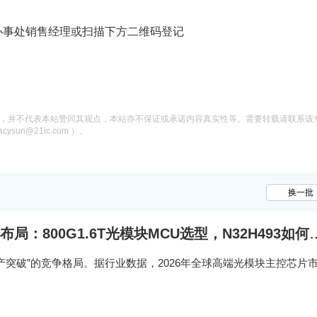
办事处销售经理或扫描下方二维码登记
息，并不代表本站赞同其观点，本站亦不保证或承诺内容真实性等。需要转载请联系该
n@21ic.com ）。
换一批
一代布局：800G1.6T光模块MCU选型，N32H493如何
、国产突破”的竞争格局。据行业数据，2026年全球高端光模块主控芯片