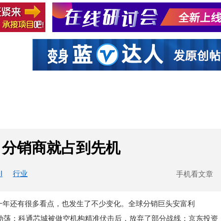
社区互动
课程
设计资源
厂商
，分销商就占到先机
I
行业
手机看文章
一年还有很多看点，也发生了不少变化。全球分销巨头安富利
人事动荡；科通芯城被做空机构精准伏击后，放弃了部分战线；京东投资