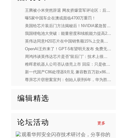
王腾被小米突然辞退 网友挤爆雷军评论区：后者淡定健身
曝5家中国车企在澳或面临4700万重罚！
美国给芯片装后门方法揭秘后！NVIDIA紧急暂停生产H20芯片
我国锂电池大突破：能量密度和续航能力提高2-3倍 可量产
英伟达同意H20芯片在中国销售额15%上交美国：我国回应
OpenAI王炸来了！GPT-5有望明天发布 免费无限使用
周鸿祎谈英伟达芯片是否“留后门”：技术上很难判断
稚晖君机器人公司否认借壳上市 回应：只是收购了一家上市公司
新一代国产C86处理器9月见 兼容数百万款x86软件
尊湃芯片窃密案宣判：创始人获刑6年，华为胜诉！
编辑精选
论坛活动
更多