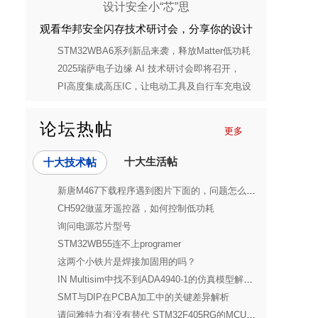
观看华邦安全闪存技术研讨会，分享你的设计
安全小“芯”思
STM32WBA6系列新品来袭，释放Matter低功耗
蓝牙应用潜能
2025瑞萨电子边缘 AI 技术研讨会即将召开，
21ic邀你来报名
PI高度集成高压IC，让电动工具及自行车充电设
备更环保、安全与高效
论坛热帖
更多
十大生活帖
十大技术帖
新唐M467下载程序遇到图片下面的，问题怎么解决呀各位大佬
CH592做蓝牙遥控器，如何控制低功耗
询问电源芯片型号
STM32WB55连不上programer
这两个小铁片是焊接加固用的吗？
IN Multisim中找不到ADA4940-1的仿真模型解决方案
SMT与DIP在PCBA加工中的关键差异解析
请问雅特力有没有替代 STM32F405RG的MCU，具体型号和价格是？