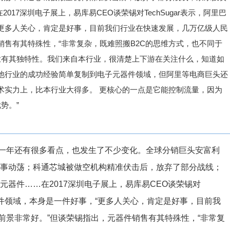
017深圳电子展上，易库易CEO谈荣锡对TechSugar表示，阿里巴
更多人关心，肯定是好事，目前我们行业在快速发展，几万亿级人民
销售有其特殊性，“非常复杂，既难照搬B2C的思维方式，也不同于
业有其独特性。我们来自本行业，很清楚上下游在关注什么，知道如
他行业的成功经验简单复制到电子元器件领域，但阿里等电商巨头还
术实力上，比本行业大得多。 更核心的一点是它能控制流量，因为
势。”
一年还有很多看点，也发生了不少变化。全球分销巨头安富利
高层人事动荡；科通芯城被做空机构精准伏击后，放弃了部分战线；
元器件……在2017深圳电子展上，易库易CEO谈荣锡对
元器件领域，本身是一件好事，“更多人关心，肯定是好事，目前我
前景非常好。”但谈荣锡指出，元器件销售有其特殊性，“非常复