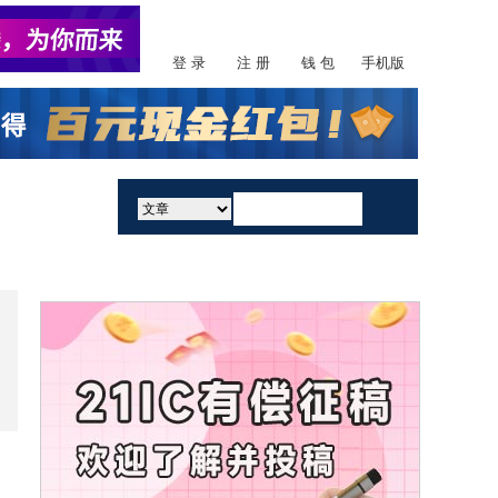
登 录
注 册
钱 包
手机版
活动