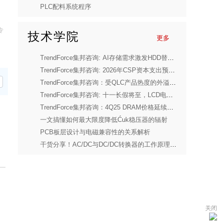
PLC配料系统程序
专
技术学院
更多
TrendForce集邦咨询: AI存储需求激发HDD替代效应，NAND Flash供应商加速转进大容量Nearline SSD
TrendForce集邦咨询: 2026年CSP资本支出预计将高达5,200亿美元，GPU采购与ASIC研发成创新高核心驱动力
TrendForce集邦咨询：受QLC产品热度的外溢效应驱动，预计NAND Flash 4Q25价格将上涨5-10%
TrendForce集邦咨询: 十一长假将至，LCD电视面板大厂计划调降稼动率稳运维
TrendForce集邦咨询：4Q25 DRAM价格延续涨势，服务器需求提前发酵、旧制程产品涨幅仍较大
一文搞懂如何最大限度降低Ćuk稳压器的辐射
PCB板层设计与电磁兼容性的关系解析
干货分享！AC/DC与DC/DC转换器的工作原理与应用
关闭