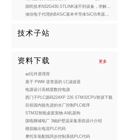
国民技术N32G430,STLINK读不到设备，求解答！
倾佳电子代理的BASiC基本半导体SiC功率器件产品线选型指南
技术子站
资料下载
更多
ad元件原理库
基于 PWM 逆变器的 LC滤波器
电源设计高精度数控电源
西门子PLC源码224XP 226 STM32CPU资源下载
目前国内较先进的水厂控制PLC程序
STM32智能桌面宠物-AI机器狗
国电聊城电厂 3锅炉壁温采集系统设计介绍
模拟输出电流PLC代码
摩托车装配线同步控制系统PLC代码