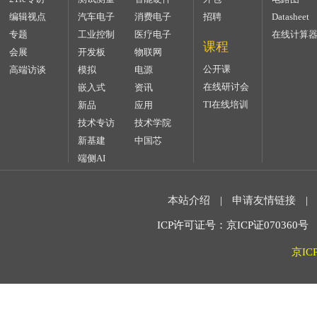
编辑视点
汽车电子
消费电子
招聘
Datasheet
专题
工业控制
医疗电子
在线计算
课程
会展
开发板
物联网
公开课
高端访谈
模拟
电源
在线研讨会
嵌入式
资讯
TI在线培训
新品
应用
技术专访
技术学院
新基建
中国芯
端侧AI
本站介绍
|
申请友情链接
|
ICP许可证号：京ICP证070360号 2
京IC