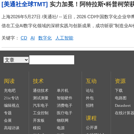
[美通社全球TMT]
实力加冕！阿特拉斯•科普柯荣获2
上海2026年5月27日 /美通社/ -- 近日，2026 CDI中国数
借在工业AI数字化领域的深耕实践与创新成果，成功斩获"制造业AI创
关键字：
CD
AI
数字化
人工智能
阅读
技术
互动
资源
充电吧
通信技术
单片机
论坛
下载
21ic专访
测试测量
智能硬件
外包
电路图
编辑视点
汽车电子
消费电子
招聘
Datasheet
专题
工业控制
医疗电子
在线计算
课程
会展
开发板
物联网
公开课
高端访谈
模拟
电源