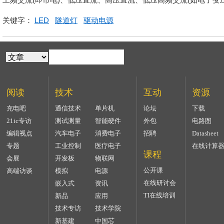
关键字：
LED
隧道灯
驱动电源
阅读
技术
互动
资源
充电吧
通信技术
单片机
论坛
下载
21ic专访
测试测量
智能硬件
外包
电路图
编辑视点
汽车电子
消费电子
招聘
Datasheet
专题
工业控制
医疗电子
在线计算
课程
会展
开发板
物联网
公开课
高端访谈
模拟
电源
在线研讨会
嵌入式
资讯
TI在线培训
新品
应用
技术专访
技术学院
新基建
中国芯