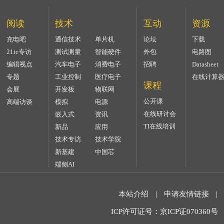
阅读
技术
互动
资源
充电吧
通信技术
单片机
论坛
下载
21ic专访
测试测量
智能硬件
外包
电路图
编辑视点
汽车电子
消费电子
招聘
Datasheet
专题
工业控制
医疗电子
在线计算
课程
会展
开发板
物联网
公开课
高端访谈
模拟
电源
在线研讨会
嵌入式
资讯
TI在线培训
新品
应用
技术专访
技术学院
新基建
中国芯
端侧AI
本站介绍
|
申请友情链接
|
ICP许可证号：京ICP证070360号 2