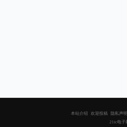
致远电子
Littelfuse
博世（BOSCH）
儒卓力
恩智浦半导体
Nexperia
Qorvo
IAR
艾迈斯欧司朗
应用材料公司
安富利
本站介绍
欢迎投稿
隐私声
泰雷兹
21ic电子网
GlobeNewswire