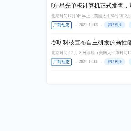
华为
昉·星光单板计算机正式发售，加
德州仪器
北京时间12月9日早上（美国太平洋时间12月8日
昉”）作为中国RISC-V软硬件生态的领导者，
罗德与施瓦茨
2021-12-09
厂商动态
赛昉科技
正式销售标志着面向高端应用的RISC-V硬
Intel
件生态的完善及发展，驱动RISC-V更多顶
赛昉科技宣布自主研发的高性能R
米尔电子
北京时间 12 月 8 日凌晨（美国太平洋时间12
ROHM
“赛昉”）作为中国RISC-V软硬件生态的领导者
2021-12-08
厂商动态
赛昉科技
Holtek
P“昉·天枢”正式交付客户。“昉·天枢”是早前
亮，“天枢”是北斗七星第一星，距离北极星最
Nordic Semiconductor
应用领域的发展指引方向。
瑞萨电子
TDK
Bourns
VISHAY
世强元件电商