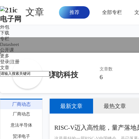
文章
推荐
全部专栏
首页
论坛
外包
下载
专栏
Datasheet
公开课
更多
登录
|
注册
文章
文章数
赛昉科技
6
厂商动态
最新文章
最热文章
厂商动态
意法半导体
RISC-V迈入高性能，量产落
贸泽电子
这是最好的一届RISC-V中国峰会，虽已