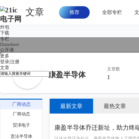
文章
推荐
全部专栏
首页
论坛
外包
下载
专栏
Datasheet
公开课
更多
登录
|
注册
文章
文章数
康盈半导体
1
厂商动态
最新文章
最热文章
厂商动态
贸泽电子
康盈半导体乔迁新址，助力终
意法半导体
​以这次乔迁为起点，康盈半导体跑上了国产