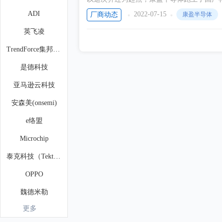
ADI
2022-07-15
厂商动态
康盈半导体
英飞凌
TrendForce集邦咨询
是德科技
亚马逊云科技
安森美(onsemi)
e络盟
Microchip
泰克科技（Tektronix）
OPPO
魏德米勒
更多
英威腾