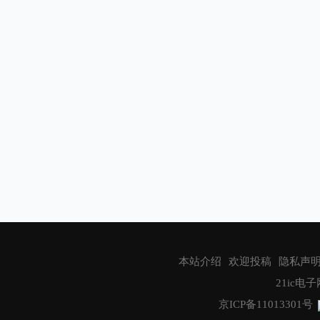
致远电子
Littelfuse
博世（BOSCH）
儒卓力
恩智浦半导体
Nexperia
Qorvo
IAR
艾迈斯欧司朗
应用材料公司
本站介绍
欢迎投稿
隐私声
安富利
21ic电子网
泰雷兹
京ICP备11013301号
GlobeNewswire