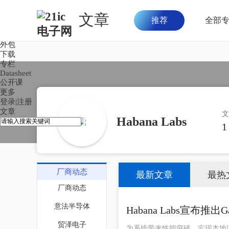
文章
推荐
全部
首页
论坛
外包
下载
专栏
Datasheet
公开课
更多
登录
|
注册
文章
文
Habana Labs
1
厂商动态
最新文章
最热
厂商动态
意法半导体
Habana Labs宣布
贸泽电子
为系统带来性能突破、实现本地