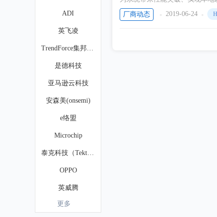
ADI
2019-06-24
厂商动态
H
英飞凌
TrendForce集邦咨询
是德科技
亚马逊云科技
安森美(onsemi)
e络盟
Microchip
泰克科技（Tektronix）
OPPO
英威腾
更多
魏德米勒