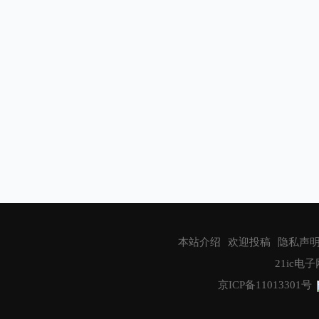
致远电子
Littelfuse
博世（BOSCH）
儒卓力
恩智浦半导体
Nexperia
Qorvo
IAR
艾迈斯欧司朗
应用材料公司
本站介绍
欢迎投稿
隐私声
21ic电子网
安富利
京ICP备11013301号
泰雷兹
GlobeNewswire