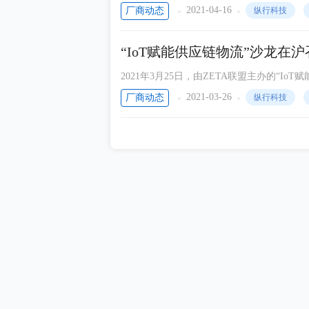
阐明ZETA技术在物联场景中的广阔应用。目
2021-04-16
厂商动态
纵行科技
动态
物联网、中国铁塔、NTT DOCOMO、软
中科曙光
“IoT赋能供应链物流”沙龙在
Silicon Labs
2021年3月25日，由ZETA联盟主办的“I
关的新品发布，颠覆传统“车联网”基础设施
大联大控股
2021-03-26
厂商动态
纵行科技
西门子
CEVA
Molex莫仕
新思科技（Synopsys）
TOSHIBA东芝半导体
美光
Arm
阿里云