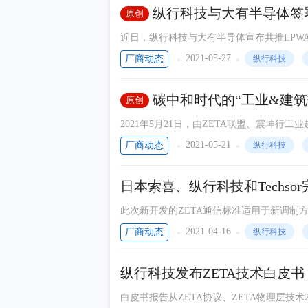
华为
纵行科技与大有半导体签署I
原创
德州仪器
近日，纵行科技与大有半导体宣布共推LPWA
双方已完成合作研发，预计样片将于2022年
罗德与施瓦茨
2021-05-27
厂商动态
纵行科技
Intel
碳中和时代的“工业&建筑
原创
米尔电子
智化进程
2021年5月21日，由ZETA联盟、震坤行
ROHM
联合主办的“碳中和时代的工业&建筑数字化
2021-05-21
厂商动态
纵行科技
Holtek
Nordic Semiconductor
日本索喜、纵行科技和Techso
瑞萨电子
此次新开发的ZETA通信标准适用于新调制方法“A
比，传输速率提高20倍以上，灵敏度提高10 dB以
TDK
2021-04-16
厂商动态
纵行科技
独创的RF技术和数字调制/解调技术，还能
Bourns
纵行科技发布ZETA技术白皮书：
VISHAY
白皮书报告从ZETA协议、ZETA物理层技术
世强元件电商