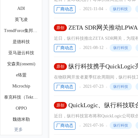
“ZETA over LoRa”组网协议栈及配套PaaS。
ADI
2021-11-04
厂商动态
纵行科技
英飞凌
ZETA SDR网关推动LP
原创
TrendForce集邦咨询
近日，纵行科技推出ZETA SDR网关，为现
是德科技
2021-08-12
厂商动态
纵行科技
亚马逊云科技
安森美(onsemi)
纵行科技携手QuickLo
原创
e络盟
在物联网开发者夏季狂欢周期间，纵行科技工业A
表了题为《ZETA+TinyML如何助力泛在物
Microchip
2021-07-23
厂商动态
纵行科技
物联、SensiML加速创建有竞争力的端侧AI
泰克科技（Tektronix）
QuickLogic、纵行科技
原创
OPPO
实现端侧AI快速产品化
近日，纵行科技宣布将和QuickLogic公司
魏德米勒
的嵌入式人工智能产品的原型验证及应用需求
2021-07-16
厂商动态
纵行科技
更多
英威腾