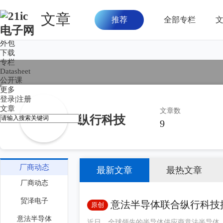
文章
推荐
全部专栏
首页
论坛
外包
下载
专栏
Datasheet
公开课
更多
登录
|
注册
文章
文章数
纵行科技
9
厂商动态
最新文章
最热文章
厂商动态
贸泽电子
意法半导体联合纵行科技推出“
原创
生态互联互通
意法半导体
近日，全球领先的半导体供应商意法半导体（STM