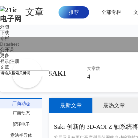
文章
推荐
全部专栏
首页
论坛
外包
下载
专栏
Datasheet
公开课
更多
登录
|
注册
文章
文章数
SAKI
4
厂商动态
最新文章
最热文章
厂商动态
贸泽电子
Saki 创新的 3D-AOI Z 轴系统
意法半导体
将展示具有更广高度测量范围的自动检测技