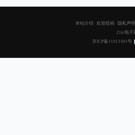
致远电子
Littelfuse
本站介绍
欢迎投稿
隐私声
博世（BOSCH）
21ic电子网
儒卓力
京ICP备11013301号
恩智浦半导体
Nexperia
Qorvo
IAR
艾迈斯欧司朗
应用材料公司
安富利
泰雷兹
GlobeNewswire