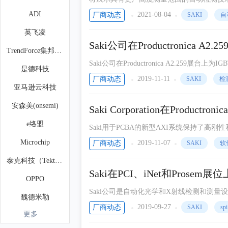
ADI
2021-08-04
厂商动态
SAKI
自
英飞凌
Saki公司在Productronica
TrendForce集邦咨询
Saki公司在Productronica A2.25
是德科技
在线3D CT自动X射线检查系统。
2019-11-11
厂商动态
SAKI
检
亚马逊云科技
安森美(onsemi)
Saki Corporation在Produ
e络盟
Saki用于PCBA的新型AXI系统保持了高
0％。
Microchip
2019-11-07
厂商动态
SAKI
软
泰克科技（Tektronix）
Saki在PCI、iNet和Prosem展位
OPPO
三维SPI系统
Saki公司是自动化光学和X射线检测和测量设备领
魏德米勒
维自动化光学检测(AOI)和三维锡膏检测(SPI
2019-09-27
厂商动态
SAKI
spi
更多
英威腾